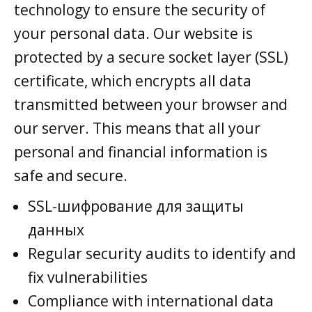
technology to ensure the security of
your personal data. Our website is
protected by a secure socket layer (SSL)
certificate, which encrypts all data
transmitted between your browser and
our server. This means that all your
personal and financial information is
safe and secure.
SSL-шифрование для защиты
данных
Regular security audits to identify and
fix vulnerabilities
Compliance with international data