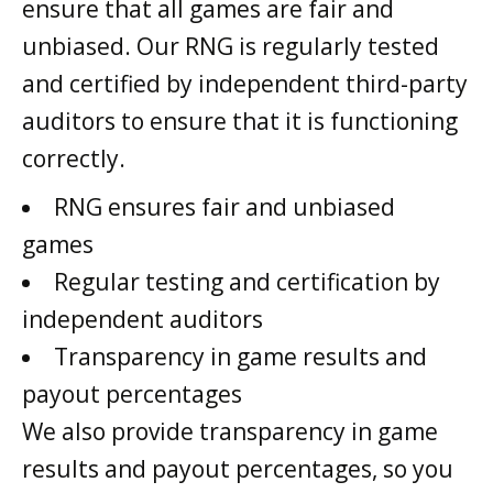
ensure that all games are fair and
unbiased. Our RNG is regularly tested
and certified by independent third-party
auditors to ensure that it is functioning
correctly.
RNG ensures fair and unbiased
games
Regular testing and certification by
independent auditors
Transparency in game results and
payout percentages
We also provide transparency in game
results and payout percentages, so you