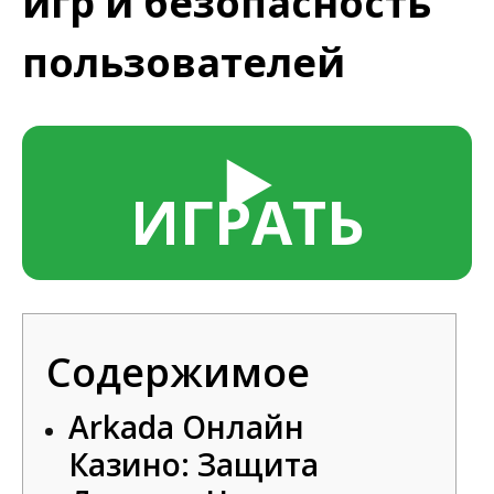
игр и безопасность
пользователей
▶️
ИГРАТЬ
Содержимое
Arkada Онлайн
Казино: Защита