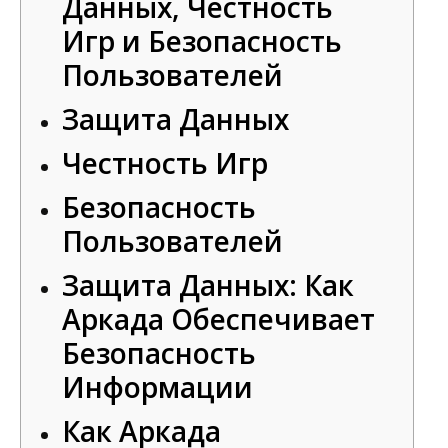
Данных, Честность
Игр и Безопасность
Пользователей
Защита Данных
Честность Игр
Безопасность
Пользователей
Защита Данных: Как
Аркада Обеспечивает
Безопасность
Информации
Как Аркада