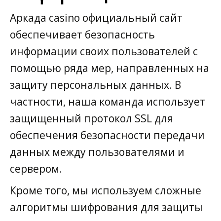
Аркада casino официальный сайт
обеспечивает безопасность
информации своих пользователей с
помощью ряда мер, направленных на
защиту персональных данных. В
частности, наша команда использует
защищенный протокол SSL для
обеспечения безопасности передачи
данных между пользователями и
сервером.
Кроме того, мы используем сложные
алгоритмы шифрования для защиты