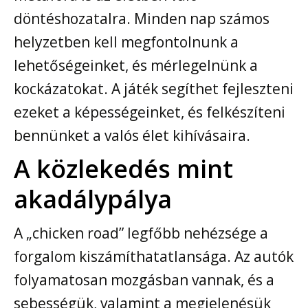
döntéshozatalra. Minden nap számos
helyzetben kell megfontolnunk a
lehetőségeinket, és mérlegelnünk a
kockázatokat. A játék segíthet fejleszteni
ezeket a képességeinket, és felkészíteni
bennünket a valós élet kihívásaira.
A közlekedés mint
akadálypálya
A „chicken road” legfőbb nehézsége a
forgalom kiszámíthatatlansága. Az autók
folyamatosan mozgásban vannak, és a
sebességük, valamint a megjelenésük