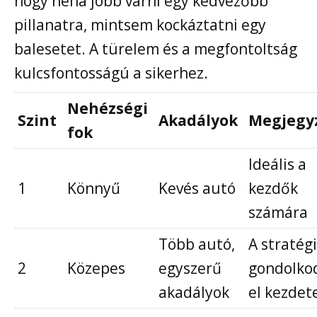
hogy néha jobb várni egy kedvezőbb
pillanatra, mintsem kockáztatni egy
balesetet. A türelem és a megfontoltság
kulcsfontosságú a sikerhez.
Nehézségi
Szint
Akadályok
Megjegy
fok
Ideális a
1
Könnyű
Kevés autó
kezdők
számára
Több autó,
A stratégi
2
Közepes
egyszerű
gondolko
akadályok
el kezdet