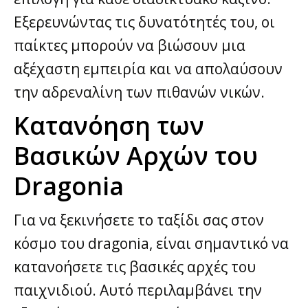
Εξερευνώντας τις δυνατότητές του, οι
παίκτες μπορούν να βιώσουν μια
αξέχαστη εμπειρία και να απολαύσουν
την αδρεναλίνη των πιθανών νικών.
Κατανόηση των
Βασικών Αρχών του
Dragonia
Για να ξεκινήσετε το ταξίδι σας στον
κόσμο του dragonia, είναι σημαντικό να
κατανοήσετε τις βασικές αρχές του
παιχνιδιού. Αυτό περιλαμβάνει την