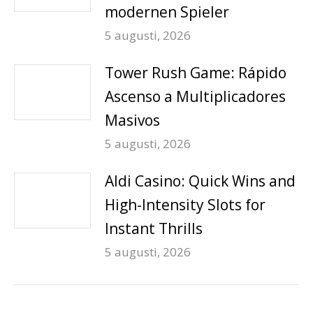
modernen Spieler
5 augusti, 2026
Tower Rush Game: Rápido
Ascenso a Multiplicadores
Masivos
5 augusti, 2026
Aldi Casino: Quick Wins and
High-Intensity Slots for
Instant Thrills
5 augusti, 2026