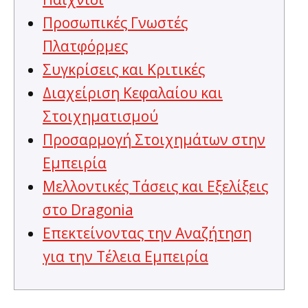
Προσωπικές Γνωστές
Πλατφόρμες
Συγκρίσεις και Κριτικές
Διαχείριση Κεφαλαίου και
Στοιχηματισμού
Προσαρμογή Στοιχημάτων στην
Εμπειρία
Μελλοντικές Τάσεις και Εξελίξεις
στο Dragonia
Επεκτείνοντας την Αναζήτηση
για την Τέλεια Εμπειρία