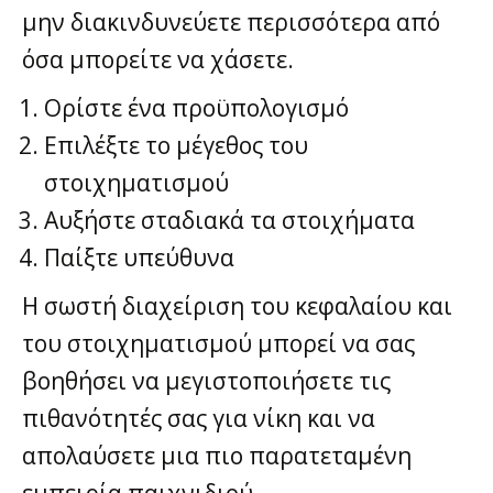
μην διακινδυνεύετε περισσότερα από
όσα μπορείτε να χάσετε.
Ορίστε ένα προϋπολογισμό
Επιλέξτε το μέγεθος του
στοιχηματισμού
Αυξήστε σταδιακά τα στοιχήματα
Παίξτε υπεύθυνα
Η σωστή διαχείριση του κεφαλαίου και
του στοιχηματισμού μπορεί να σας
βοηθήσει να μεγιστοποιήσετε τις
πιθανότητές σας για νίκη και να
απολαύσετε μια πιο παρατεταμένη