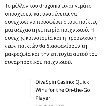
Το μέλλον του dragonia είναι γεμάτο
υποσχέσεις και αναμένεται να
συνεχίσει να προσφέρει στους παίκτες
μια αξέχαστη εμπειρία παιχνιδιού. Η
συνεχής καινοτομία και η προσέλκυση
νέων παικτών θα διασφαλίσουν τη
μακροζωία και την επιτυχία αυτού του
συναρπαστικού παιχνιδιού.
DivaSpin Casino: Quick
Wins for the On-the-Go
Player
6 augusti, 2026