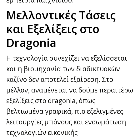
εμπειρία παιχνιδιού.
Μελλοντικές Τάσεις
και Εξελίξεις στο
Dragonia
Η τεχνολογία συνεχίζει να εξελίσσεται
και η βιομηχανία των διαδικτυακών
καζίνο δεν αποτελεί εξαίρεση. Στο
μέλλον, αναμένεται να δούμε περαιτέρω
εξελίξεις στο dragonia, όπως
βελτιωμένα γραφικά, πιο εξελιγμένες
λειτουργίες μπόνους και ενσωμάτωση
τεχνολογιών εικονικής