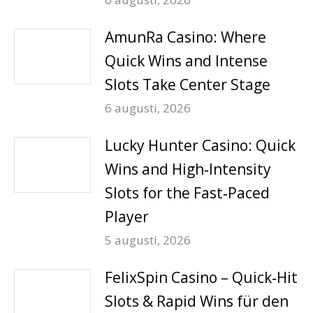
AmunRa Casino: Where
Quick Wins and Intense
Slots Take Center Stage
6 augusti, 2026
Lucky Hunter Casino: Quick
Wins and High‑Intensity
Slots for the Fast‑Paced
Player
5 augusti, 2026
FelixSpin Casino – Quick‑Hit
Slots & Rapid Wins für den