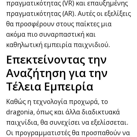
πραγματικότητας (VR) και επαυξημένης
πραγματικότητας (AR). Αυτές οι εξελίξεις
θα προσφέρουν στους παίκτες μια
ακόμα πιο συναρπαστική και
καθηλωτική εμπειρία παιχνιδιού.
Επεκτείνοντας την
Αναζήτηση για την
Τέλεια Εμπειρία
Καθώς η τεχνολογία προχωρά, το
dragonia, όπως και άλλα διαδικτυακά
παιχνίδια, θα συνεχίσει να εξελίσσεται.
Οι προγραμματιστές θα προσπαθούν να