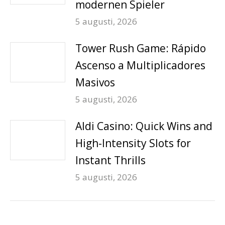
modernen Spieler
5 augusti, 2026
Tower Rush Game: Rápido
Ascenso a Multiplicadores
Masivos
5 augusti, 2026
Aldi Casino: Quick Wins and
High-Intensity Slots for
Instant Thrills
5 augusti, 2026