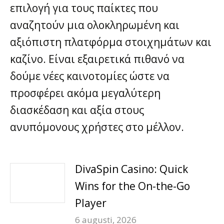
επιλογή για τους παίκτες που
αναζητούν μια ολοκληρωμένη και
αξιόπιστη πλατφόρμα στοιχημάτων και
καζίνο. Είναι εξαιρετικά πιθανό να
δούμε νέες καινοτομίες ώστε να
προσφέρει ακόμα μεγαλύτερη
διασκέδαση και αξία στους
ανυπόμονους χρήστες στο μέλλον.
DivaSpin Casino: Quick
Wins for the On-the-Go
Player
6 augusti, 2026