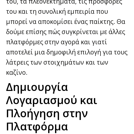
του, τα πλεονεκτήματα, τις προσφορές
του και τη συνολική εμπειρία που
μπορεί να αποκομίσει ένας παίκτης. Θα
δούμε επίσης πώς συγκρίνεται με άλλες
πλατφόρμες στην αγορά και γιατί
αποτελεί μια δημοφιλή επιλογή για τους
λάτρεις των στοιχημάτων και των
καζίνο.
Δημιουργία
Λογαριασμού και
Πλοήγηση στην
Πλατφόρμα