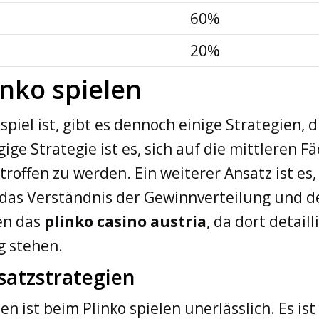
60%
20%
inko spielen
spiel ist, gibt es dennoch einige Strategien,
e Strategie ist es, sich auf die mittleren Fä
roffen zu werden. Ein weiterer Ansatz ist es,
 das Verständnis der Gewinnverteilung und de
en das
plinko casino austria
, da dort detail
g stehen.
atzstrategien
n ist beim Plinko spielen unerlässlich. Es ist