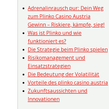
Adrenalinrausch pur: Dein Weg
zum Plinko Casino Austria
Gewinn – Riskiere, kämpfe, sieg!
Was ist Plinko und wie
funktioniert es?
Die Strategie beim Plinko spielen
Risikomanagement und
Einsatzstrategien
Die Bedeutung der Volatilität
Vorteile des plinko casino austria
Zukunftsaussichten und
Innovationen