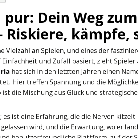
 pur: Dein Weg zum
 Riskiere, kämpfe, s
ne Vielzahl an Spielen, und eines der faszini
f Einfachheit und Zufall basiert, zieht Spieler
ria
hat sich in den letzten Jahren einen Na
tet. Hier treffen Spannung und die Möglichke
 ist die Mischung aus Glück und strategische
; es ist eine Erfahrung, die die Nerven kitzel
 gelassen wird, und die Erwartung, wo er land
d benutzerfreundliche Plattform, auf der Spi