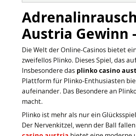
Adrenalinrausch
Austria Gewinn –
Die Welt der Online-Casinos bietet ei
zweifellos Plinko. Dieses Spiel, das au
Insbesondere das
plinko casino aust
Plattform für Plinko-Enthusiasten bie
aufeinander. Das Besondere an Plinko
macht.
Plinko ist mehr als nur ein Glücksspiel
Der Nervenkitzel, wenn der Ball fallen
casino austria
bietet eine moderne un