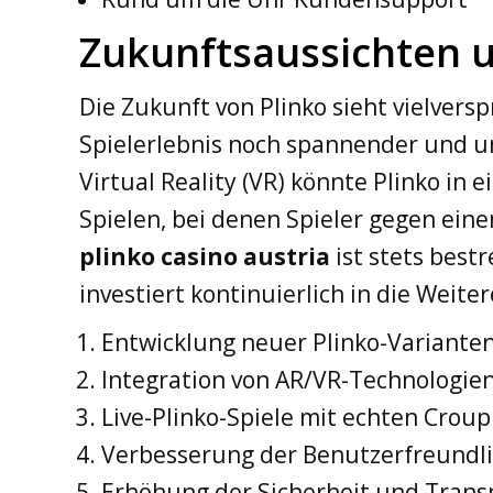
Zukunftsaussichten 
Die Zukunft von Plinko sieht vielvers
Spielerlebnis noch spannender und un
Virtual Reality (VR) könnte Plinko in
Spielen, bei denen Spieler gegen eine
plinko casino austria
ist stets best
investiert kontinuierlich in die Weite
Entwicklung neuer Plinko-Variante
Integration von AR/VR-Technologie
Live-Plinko-Spiele mit echten Croup
Verbesserung der Benutzerfreundli
Erhöhung der Sicherheit und Trans