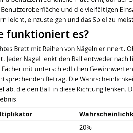
 Benutzeroberfläche und die vielfältigen Ei
n leicht, einzusteigen und das Spiel zu meis
e funktioniert es?
echtes Brett mit Reihen von Nägeln erinnert. O
t. Jeder Nagel lenkt den Ball entweder nach 
e Fächer mit unterschiedlichen Gewinnwerten
 entsprechenden Betrag. Die Wahrscheinlichke
l ab, die den Ball in diese Richtung lenken. 
lebnis.
tiplikator
Wahrscheinlichk
20%