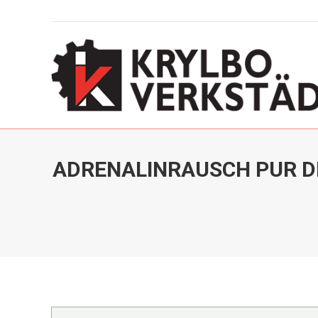
ADRENALINRAUSCH PUR DE