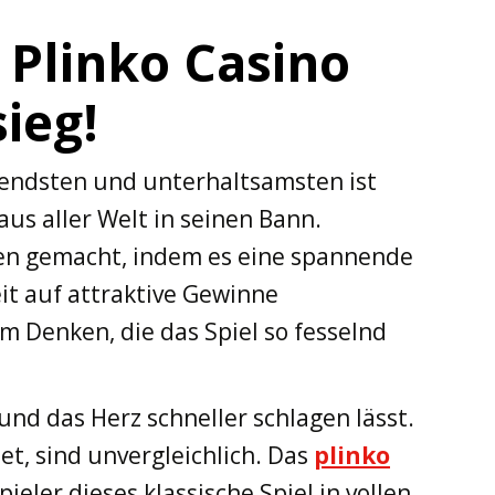
 Plinko Casino
ieg!
erendsten und unterhaltsamsten ist
 aus aller Welt in seinen Bann.
men gemacht, indem es eine spannende
it auf attraktive Gewinne
m Denken, die das Spiel so fesselnd
t und das Herz schneller schlagen lässt.
et, sind unvergleichlich. Das
plinko
eler dieses klassische Spiel in vollen