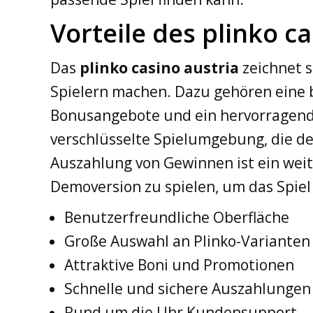
Vorteile des plinko ca
Das
plinko casino austria
zeichnet s
Spielern machen. Dazu gehören eine b
Bonusangebote und ein hervorragende
verschlüsselte Spielumgebung, die de
Auszahlung von Gewinnen ist ein weite
Demoversion zu spielen, um das Spie
Benutzerfreundliche Oberfläche
Große Auswahl an Plinko-Varianten
Attraktive Boni und Promotionen
Schnelle und sichere Auszahlungen
Rund um die Uhr Kundensupport