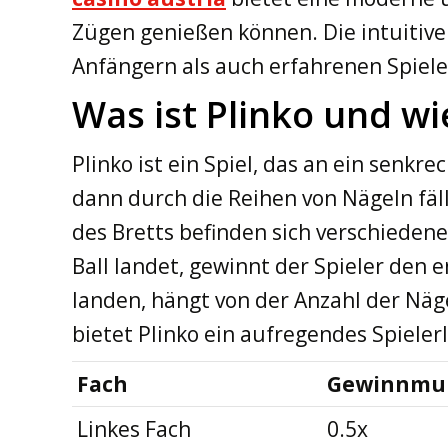
Zügen genießen können. Die intuitive
Anfängern als auch erfahrenen Spieler
Was ist Plinko und wi
Plinko ist ein Spiel, das an ein senkr
dann durch die Reihen von Nägeln fäll
des Bretts befinden sich verschieden
Ball landet, gewinnt der Spieler den
landen, hängt von der Anzahl der Näge
bietet Plinko ein aufregendes Spieler
Fach
Gewinnmul
Linkes Fach
0.5x