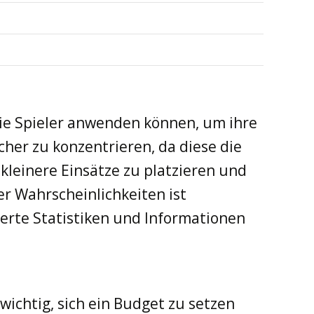
 die Spieler anwenden können, um ihre
cher zu konzentrieren, da diese die
 kleinere Einsätze zu platzieren und
r Wahrscheinlichkeiten ist
lierte Statistiken und Informationen
 wichtig, sich ein Budget zu setzen