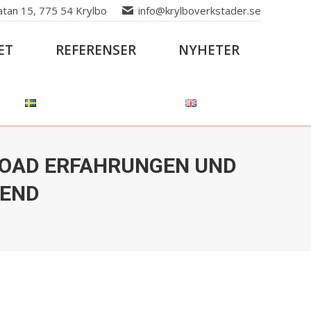
atan 15, 775 54 Krylbo
info@krylboverkstader.se
ET
REFERENSER
NYHETER
 ROAD ERFAHRUNGEN UND
REND