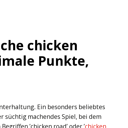
iche chicken
imale Punkte,
nterhaltung. Ein besonders beliebtes
ber süchtig machendes Spiel, bei dem
Begriffen ’chicken road’ oder ’
chicken