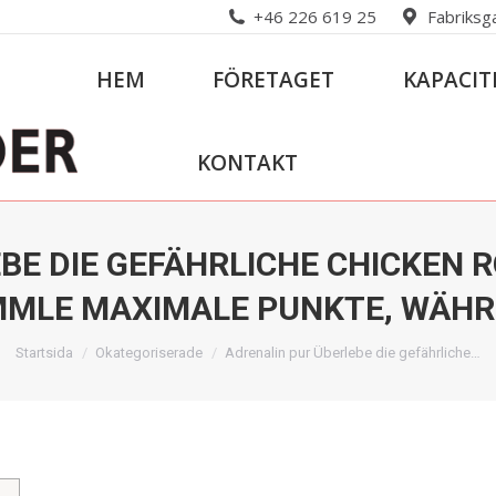
+46 226 619 25
Fabriksg
HEM
FÖRETAGET
KAPACIT
KONTAKT
BE DIE GEFÄHRLICHE CHICKEN
MLE MAXIMALE PUNKTE, WÄH
Du är här:
Startsida
Okategoriserade
Adrenalin pur Überlebe die gefährliche…