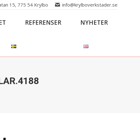
atan 15, 775 54 Krylbo
info@krylboverkstader.se
ET
REFERENSER
NYHETER
LAR.4188