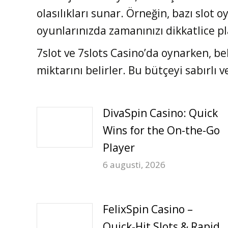
olasılıkları sunar. Örneğin, bazı slot
oyunlarınızda zamanınızı dikkatlice pl
7slot ve 7slots Casino’da oynarken, be
miktarını belirler. Bu bütçeyi sabırlı v
DivaSpin Casino: Quick
Wins for the On-the-Go
Player
6 augusti, 2026
FelixSpin Casino –
Quick‑Hit Slots & Rapid