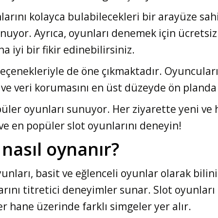
larını kolayca bulabilecekleri bir arayüze sahi
sunuyor. Ayrıca, oyunları denemek için ücret
yi bir fikir edinebilirsiniz.
e seçenekleriyle de öne çıkmaktadır. Oyuncular
i ve veri korumasını en üst düzeyde ön planda
püler oyunları sunuyor. Her ziyarette yeni ve
n ve en popüler slot oyunlarını deneyin!
 nasıl oynanır?
nları, basit ve eğlenceli oyunlar olarak bilini
ını titretici deneyimler sunar. Slot oyunları
r hane üzerinde farklı simgeler yer alır.