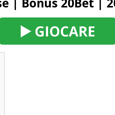
 | Bonus 20Bet | 2
▶️ GIOCARE