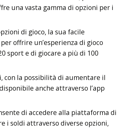
offre una vasta gamma di opzioni per i
ioni di gioco, la sua facile
per offrire un’esperienza di gioco
0 sport e di giocare a più di 100
 con la possibilità di aumentare il
 disponibile anche attraverso l’app
onsente di accedere alla piattaforma di
re i soldi attraverso diverse opzioni,