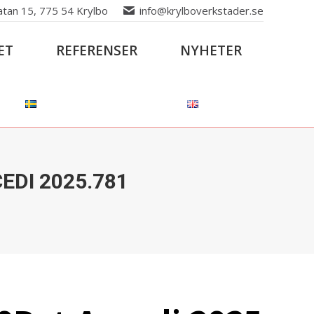
atan 15, 775 54 Krylbo
info@krylboverkstader.se
ET
REFERENSER
NYHETER
DI 2025.781