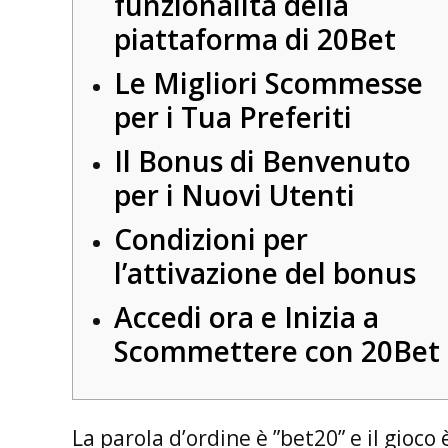
funzionalità della
piattaforma di 20Bet
Le Migliori Scommesse
per i Tua Preferiti
Il Bonus di Benvenuto
per i Nuovi Utenti
Condizioni per
l’attivazione del bonus
Accedi ora e Inizia a
Scommettere con 20Bet
La parola d’ordine è ”bet20” e il gioco