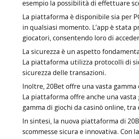
esempio la possibilità di effettuare s
La piattaforma è disponibile sia per P
in qualsiasi momento. L’app è stata pr
giocatori, consentendo loro di accede
La sicurezza è un aspetto fondamental
La piattaforma utilizza protocolli di s
sicurezza delle transazioni.
Inoltre, 20Bet offre una vasta gamma di 
La piattaforma offre anche una vasta g
gamma di giochi da casinò online, tra 
In sintesi, la nuova piattaforma di 20
scommesse sicura e innovativa. Con la