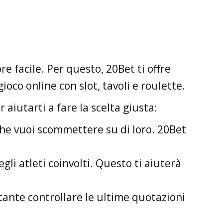
e facile. Per questo, 20Bet ti offre
co online con slot, tavoli e roulette.
 aiutarti a fare la scelta giusta:
 che vuoi scommettere su di loro. 20Bet
gli atleti coinvolti. Questo ti aiuterà
tante controllare le ultime quotazioni