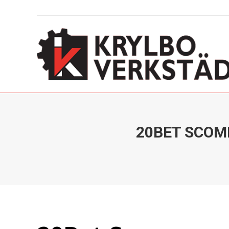
20BET SCOM