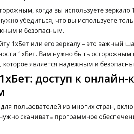
торожным, когда вы используете зеркало 
нужно убедиться, что вы используете тол
ежным и безопасным.
йту 1хБет или его зеркалу – это важный ш
ности 1хБет. Вам нужно быть осторожным 
, которое является надежным и безопасны
хБет: доступ к онлайн-
м
ля пользователей из многих стран, включ
е нужно скачивать программное обеспечени