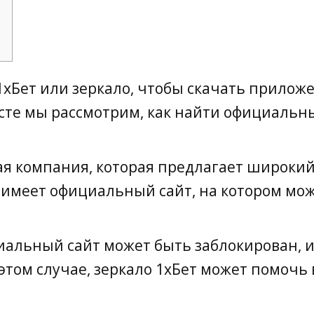
1хБет или зеркало, чтобы скачать прилож
ксте мы рассмотрим, как найти официальный
ая компания, которая предлагает широкий 
я имеет официальный сайт, на котором мо
иальный сайт может быть заблокирован, и
 этом случае, зеркало 1хБет может помоч