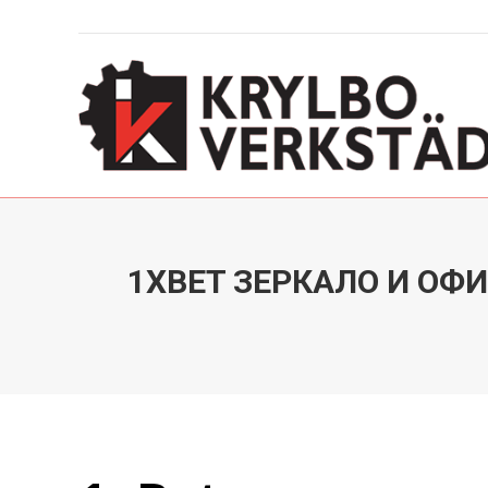
1XBET ЗЕРКАЛО И ОФИ