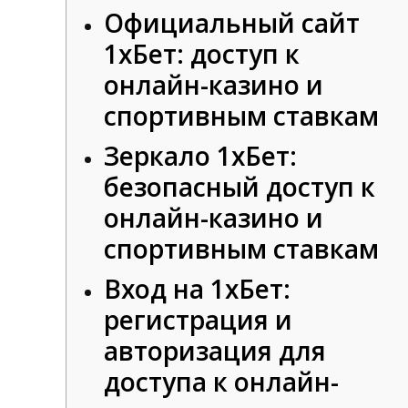
Официальный сайт
1хБет: доступ к
онлайн-казино и
спортивным ставкам
Зеркало 1хБет:
безопасный доступ к
онлайн-казино и
спортивным ставкам
Вход на 1хБет:
регистрация и
авторизация для
доступа к онлайн-