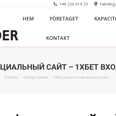
+46 226 619 25
Fabriksg
HEM
FÖRETAGET
KAPACIT
KONTAKT
ЦИАЛЬНЫЙ САЙТ – 1ХБЕТ ВХОД
Du är här:
Startsida
Okategoriserade
1xBet зеркало и официальный сайт…