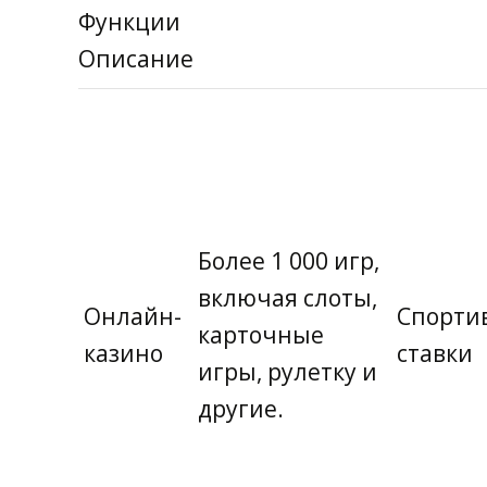
Функции
Описание
Более 1 000 игр,
включая слоты,
Онлайн-
Спорти
карточные
казино
ставки
игры, рулетку и
другие.