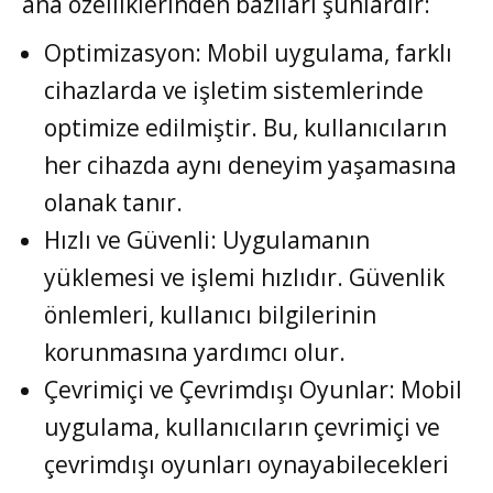
ana özelliklerinden bazıları şunlardır:
Optimizasyon: Mobil uygulama, farklı
cihazlarda ve işletim sistemlerinde
optimize edilmiştir. Bu, kullanıcıların
her cihazda aynı deneyim yaşamasına
olanak tanır.
Hızlı ve Güvenli: Uygulamanın
yüklemesi ve işlemi hızlıdır. Güvenlik
önlemleri, kullanıcı bilgilerinin
korunmasına yardımcı olur.
Çevrimiçi ve Çevrimdışı Oyunlar: Mobil
uygulama, kullanıcıların çevrimiçi ve
çevrimdışı oyunları oynayabilecekleri