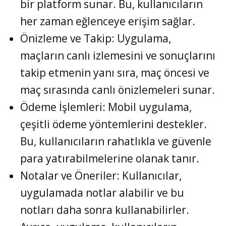
bir platform sunar. Bu, kullanıcıların
her zaman eğlenceye erişim sağlar.
Önizleme ve Takip: Uygulama,
maçların canlı izlemesini ve sonuçlarını
takip etmenin yanı sıra, maç öncesi ve
maç sırasında canlı önizlemeleri sunar.
Ödeme İşlemleri: Mobil uygulama,
çeşitli ödeme yöntemlerini destekler.
Bu, kullanıcıların rahatlıkla ve güvenle
para yatırabilmelerine olanak tanır.
Notalar ve Öneriler: Kullanıcılar,
uygulamada notlar alabilir ve bu
notları daha sonra kullanabilirler.