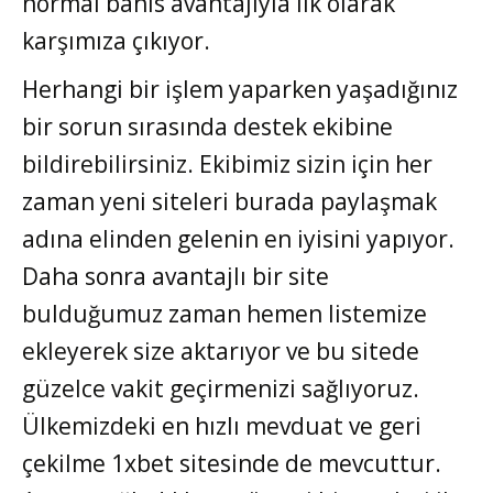
normal bahis avantajıyla ilk olarak
karşımıza çıkıyor.
Herhangi bir işlem yaparken yaşadığınız
bir sorun sırasında destek ekibine
bildirebilirsiniz. Ekibimiz sizin için her
zaman yeni siteleri burada paylaşmak
adına elinden gelenin en iyisini yapıyor.
Daha sonra avantajlı bir site
bulduğumuz zaman hemen listemize
ekleyerek size aktarıyor ve bu sitede
güzelce vakit geçirmenizi sağlıyoruz.
Ülkemizdeki en hızlı mevduat ve geri
çekilme 1xbet sitesinde de mevcuttur.