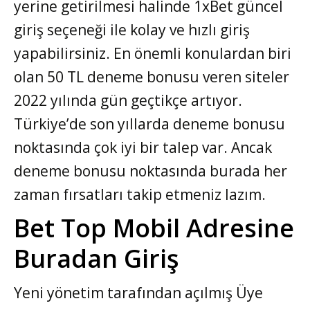
yerine getirilmesi halinde 1xBet güncel
giriş seçeneği ile kolay ve hızlı giriş
yapabilirsiniz. En önemli konulardan biri
olan 50 TL deneme bonusu veren siteler
2022 yılında gün geçtikçe artıyor.
Türkiye’de son yıllarda deneme bonusu
noktasında çok iyi bir talep var. Ancak
deneme bonusu noktasında burada her
zaman fırsatları takip etmeniz lazım.
Bet Top Mobil Adresine
Buradan Giriş
Yeni yönetim tarafından açılmış Üye