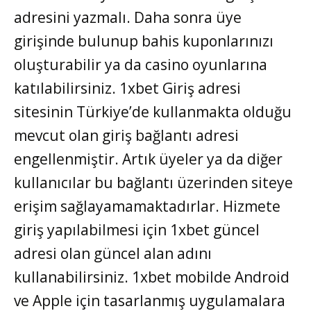
adresini yazmalı. Daha sonra üye
girişinde bulunup bahis kuponlarınızı
oluşturabilir ya da casino oyunlarına
katılabilirsiniz. 1xbet Giriş adresi
sitesinin Türkiye’de kullanmakta olduğu
mevcut olan giriş bağlantı adresi
engellenmiştir. Artık üyeler ya da diğer
kullanıcılar bu bağlantı üzerinden siteye
erişim sağlayamamaktadırlar. Hizmete
giriş yapılabilmesi için 1xbet güncel
adresi olan güncel alan adını
kullanabilirsiniz. 1xbet mobilde Android
ve Apple için tasarlanmış uygulamalara