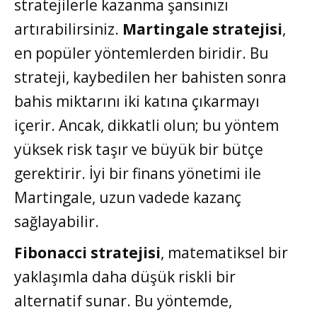
stratejilerle kazanma şansınızı
artırabilirsiniz.
Martingale stratejisi
,
en popüler yöntemlerden biridir. Bu
strateji, kaybedilen her bahisten sonra
bahis miktarını iki katına çıkarmayı
içerir. Ancak, dikkatli olun; bu yöntem
yüksek risk taşır ve büyük bir bütçe
gerektirir. İyi bir finans yönetimi ile
Martingale, uzun vadede kazanç
sağlayabilir.
Fibonacci stratejisi
, matematiksel bir
yaklaşımla daha düşük riskli bir
alternatif sunar. Bu yöntemde,