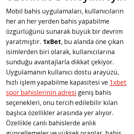
Mobil bahis uygulamaları, kullanıcıların
her an her yerden bahis yapabilme
özgürlüğünü sunarak büyük bir devrim
yaratmıştır.
1xBet
, bu alanda öne çıkan
isimlerden biri olarak, kullanıcılarına
sunduğu avantajlarla dikkat çekiyor.
Uygulamanın kullanıcı dostu arayüzü,
hızlı işlem yapabilme kapasitesi ve
1xbet
spor bahislerinin adresi
geniş bahis
seçenekleri, onu tercih edilebilir kılan
başlıca özellikler arasında yer alıyor.
Özellikle canlı bahislerde anlık
güncellemeler ve yüksek oranlar, bahis