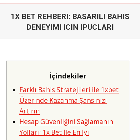
1X BET REHBERI: BASARILI BAHIS
DENEYIMI ICIN IPUCLARI
Du är här:
İçindekiler
Farklı Bahis Stratejileri ile 1xbet
Üzerinde Kazanma Şansınızı
Artırın
Hesap Güvenliğini Sağlamanın
Yolları: 1x Bet İle En İyi