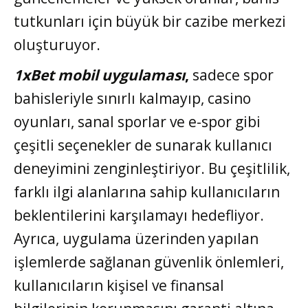
tutkunları için büyük bir cazibe merkezi
oluşturuyor.
1xBet mobil uygulaması
,
sadece spor
bahisleriyle sınırlı kalmayıp, casino
oyunları, sanal sporlar ve e-spor gibi
çeşitli seçenekler de sunarak kullanıcı
deneyimini zenginleştiriyor. Bu çeşitlilik,
farklı ilgi alanlarına sahip kullanıcıların
beklentilerini karşılamayı hedefliyor.
Ayrıca, uygulama üzerinden yapılan
işlemlerde sağlanan güvenlik önlemleri,
kullanıcıların kişisel ve finansal