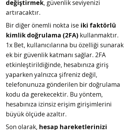
değiştirmek
, güvenlik seviyenizi
artıracaktır.
Bir diğer önemli nokta ise
iki faktörlü
kimlik doğrulama (2FA)
kullanmaktır.
1x Bet, kullanıcılarına bu özelliği sunarak
ek bir güvenlik katmanı sağlar. 2FA
etkinleştirildiğinde, hesabınıza giriş
yaparken yalnızca şifreniz değil,
telefonunuza gönderilen bir doğrulama
kodu da gerekecektir. Bu yöntem,
hesabınıza izinsiz erişim girişimlerini
büyük ölçüde azaltır.
Son olarak,
hesap hareketlerinizi