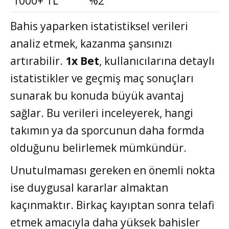
1000+ TL
%2
Bahis yaparken istatistiksel verileri
analiz etmek, kazanma şansınızı
artırabilir.
1x Bet
, kullanıcılarına detaylı
istatistikler ve geçmiş maç sonuçları
sunarak bu konuda büyük avantaj
sağlar. Bu verileri inceleyerek, hangi
takımın ya da sporcunun daha formda
olduğunu belirlemek mümkündür.
Unutulmaması gereken en önemli nokta
ise duygusal kararlar almaktan
kaçınmaktır. Birkaç kayıptan sonra telafi
etmek amacıyla daha yüksek bahisler