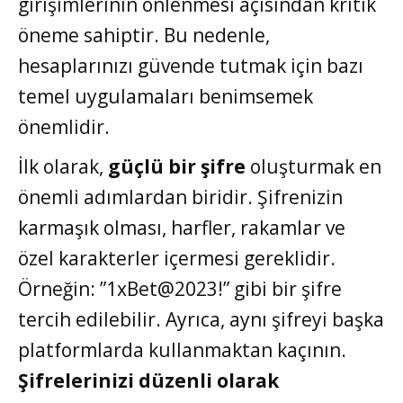
girişimlerinin önlenmesi açısından kritik
öneme sahiptir. Bu nedenle,
hesaplarınızı güvende tutmak için bazı
temel uygulamaları benimsemek
önemlidir.
İlk olarak,
güçlü bir şifre
oluşturmak en
önemli adımlardan biridir. Şifrenizin
karmaşık olması, harfler, rakamlar ve
özel karakterler içermesi gereklidir.
Örneğin: ”1xBet@2023!” gibi bir şifre
tercih edilebilir. Ayrıca, aynı şifreyi başka
platformlarda kullanmaktan kaçının.
Şifrelerinizi düzenli olarak