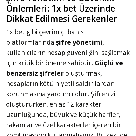
Önlemleri: 1x bet Üzerinde
Dikkat Edilmesi Gerekenler
1x bet gibi çevrimiçi bahis
platformlarında
şifre yönetimi
,
kullanıcıların hesap güvenliğini sağlamak
için kritik bir öneme sahiptir.
Güçlü ve
benzersiz şifreler
oluşturmak,
hesapların kötü niyetli saldırılardan
korunmasına yardımcı olur. Şifrenizi
oluştururken, en az 12 karakter
uzunluğunda, büyük ve küçük harfler,
rakamlar ve özel karakterler içeren bir
kombinasyon kullanmalısınız. Bu şekilde,