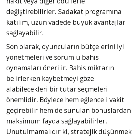
nakit veya diğer ödüllerle
değiştirebilirler. Sadakat programına
katılım, uzun vadede büyük avantajlar
sağlayabilir.
Son olarak, oyuncuların bütçelerini iyi
yönetmeleri ve sorumlu bahis
oynamaları önerilir. Bahis miktarını
belirlerken kaybetmeyi göze
alabilecekleri bir tutar seçmeleri
önemlidir. Böylece hem eğlenceli vakit
geçirebilir hem de sunulan bonuslardan
maksimum fayda sağlayabilirler.
Unutulmamalıdır ki, stratejik düşünmek