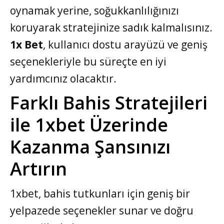
oynamak yerine, soğukkanlılığınızı
koruyarak stratejinize sadık kalmalısınız.
1x Bet
, kullanıcı dostu arayüzü ve geniş
seçenekleriyle bu süreçte en iyi
yardımcınız olacaktır.
Farklı Bahis Stratejileri
ile 1xbet Üzerinde
Kazanma Şansınızı
Artırın
1xbet, bahis tutkunları için geniş bir
yelpazede seçenekler sunar ve doğru