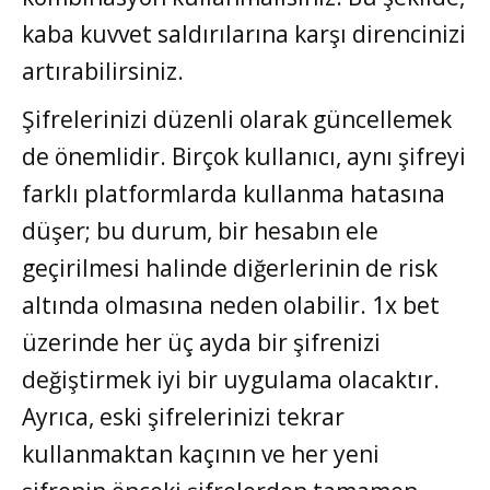
kaba kuvvet saldırılarına karşı direncinizi
artırabilirsiniz.
Şifrelerinizi düzenli olarak güncellemek
de önemlidir. Birçok kullanıcı, aynı şifreyi
farklı platformlarda kullanma hatasına
düşer; bu durum, bir hesabın ele
geçirilmesi halinde diğerlerinin de risk
altında olmasına neden olabilir. 1x bet
üzerinde her üç ayda bir şifrenizi
değiştirmek iyi bir uygulama olacaktır.
Ayrıca, eski şifrelerinizi tekrar
kullanmaktan kaçının ve her yeni