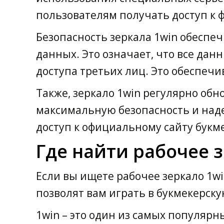
пользователям получать доступ к 
Безопасность зеркала 1win обесп
данных. Это означает, что все да
доступа третьих лиц. Это обеспеч
Также, зеркало 1win регулярно об
максимальную безопасность и надеж
доступ к официальному сайту букм
Где найти рабочее 
Если вы ищете рабочее зеркало 1wi
позволят вам играть в букмекерску
1win – это один из самых популярны