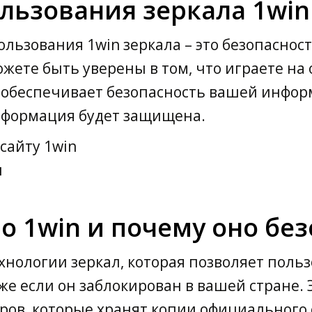
льзования зеркала 1win
ьзования 1win зеркала – это безопасность
жете быть уверены в том, что играете на 
ло обеспечивает безопасность вашей инфо
информация будет защищена.
сайту 1win
и
о 1win и почему оно бе
ехнологии зеркал, которая позволяет поль
е если он заблокирован в вашей стране. Э
ов, которые хранят копии официального с