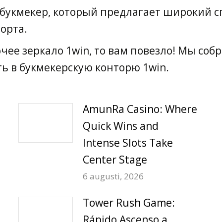
о букмекер, который предлагает широкий с
орта.
чее зеркало 1win, то вам повезло! Мы соб
ть в букмекерскую конторю 1win.
AmunRa Casino: Where
Quick Wins and
Intense Slots Take
Center Stage
6 augusti, 2026
Tower Rush Game:
Rápido Ascenso a