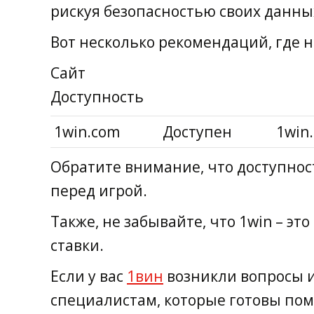
рискуя безопасностью своих данны
Вот несколько рекомендаций, где н
Сайт
Доступность
1win.com
Доступен
1win
Обратите внимание, что доступнос
перед игрой.
Также, не забывайте, что 1win – эт
ставки.
Если у вас
1вин
возникли вопросы и
специалистам, которые готовы пом