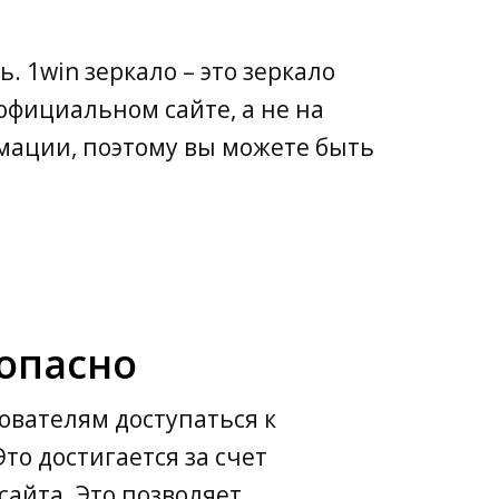
. 1win зеркало – это зеркало
официальном сайте, а не на
рмации, поэтому вы можете быть
зопасно
зователям доступаться к
то достигается за счет
айта. Это позволяет