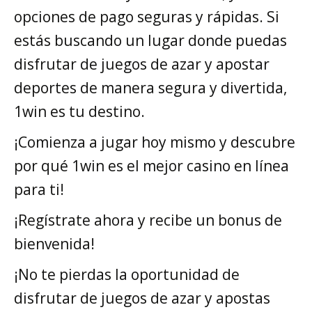
opciones de pago seguras y rápidas. Si
estás buscando un lugar donde puedas
disfrutar de juegos de azar y apostar
deportes de manera segura y divertida,
1win es tu destino.
¡Comienza a jugar hoy mismo y descubre
por qué 1win es el mejor casino en línea
para ti!
¡Regístrate ahora y recibe un bonus de
bienvenida!
¡No te pierdas la oportunidad de
disfrutar de juegos de azar y apostas