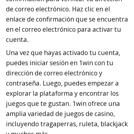
de correo electrónico. Haz clic en el
enlace de confirmación que se encuentra
en el correo electrónico para activar tu
cuenta.
Una vez que hayas activado tu cuenta,
puedes iniciar sesión en 1win con tu
dirección de correo electrónico y
contraseña. Luego, puedes empezar a
explorar la plataforma y encontrar los
juegos que te gustan. 1win ofrece una
amplia variedad de juegos de casino,
incluyendo tragaperras, ruleta, blackjack