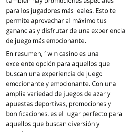
también hay promociones especiales
para los jugadores más leales. Esto te
permite aprovechar al máximo tus
ganancias y disfrutar de una experiencia
de juego más emocionante.
En resumen, 1win casino es una
excelente opción para aquellos que
buscan una experiencia de juego
emocionante y emocionante. Con una
amplia variedad de juegos de azar y
apuestas deportivas, promociones y
bonificaciones, es el lugar perfecto para
aquellos que buscan diversión y