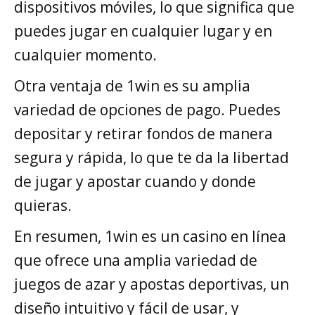
dispositivos móviles, lo que significa que
puedes jugar en cualquier lugar y en
cualquier momento.
Otra ventaja de 1win es su amplia
variedad de opciones de pago. Puedes
depositar y retirar fondos de manera
segura y rápida, lo que te da la libertad
de jugar y apostar cuando y donde
quieras.
En resumen, 1win es un casino en línea
que ofrece una amplia variedad de
juegos de azar y apostas deportivas, un
diseño intuitivo y fácil de usar, y