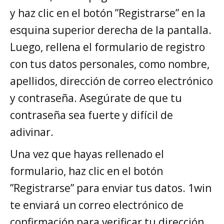
y haz clic en el botón ”Registrarse” en la
esquina superior derecha de la pantalla.
Luego, rellena el formulario de registro
con tus datos personales, como nombre,
apellidos, dirección de correo electrónico
y contraseña. Asegúrate de que tu
contraseña sea fuerte y difícil de
adivinar.
Una vez que hayas rellenado el
formulario, haz clic en el botón
”Registrarse” para enviar tus datos. 1win
te enviará un correo electrónico de
confirmación para verificar tu dirección