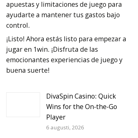
apuestas y limitaciones de juego para
ayudarte a mantener tus gastos bajo
control.
¡Listo! Ahora estás listo para empezar a
jugar en 1win. ¡Disfruta de las
emocionantes experiencias de juego y
buena suerte!
DivaSpin Casino: Quick
Wins for the On-the-Go
Player
6 augusti, 2026