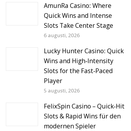
AmunRa Casino: Where
Quick Wins and Intense
Slots Take Center Stage
6 augusti, 2026
Lucky Hunter Casino: Quick
Wins and High‑Intensity
Slots for the Fast‑Paced
Player
5 augusti, 2026
FelixSpin Casino – Quick‑Hit
Slots & Rapid Wins für den
modernen Spieler