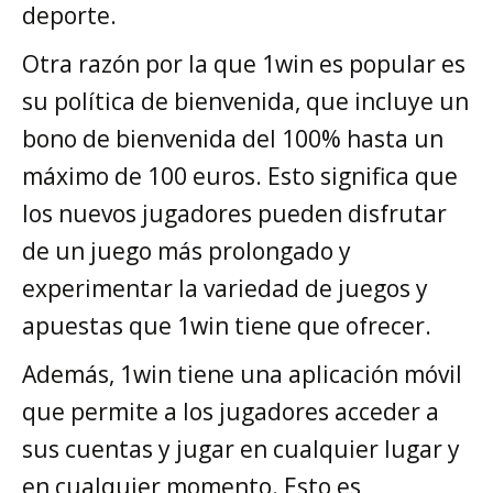
deporte.
Otra razón por la que 1win es popular es
su política de bienvenida, que incluye un
bono de bienvenida del 100% hasta un
máximo de 100 euros. Esto significa que
los nuevos jugadores pueden disfrutar
de un juego más prolongado y
experimentar la variedad de juegos y
apuestas que 1win tiene que ofrecer.
Además, 1win tiene una aplicación móvil
que permite a los jugadores acceder a
sus cuentas y jugar en cualquier lugar y
en cualquier momento. Esto es