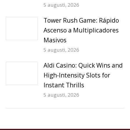
5 augusti, 2026
Tower Rush Game: Rápido
Ascenso a Multiplicadores
Masivos
5 augusti, 2026
Aldi Casino: Quick Wins and
High-Intensity Slots for
Instant Thrills
5 augusti, 2026