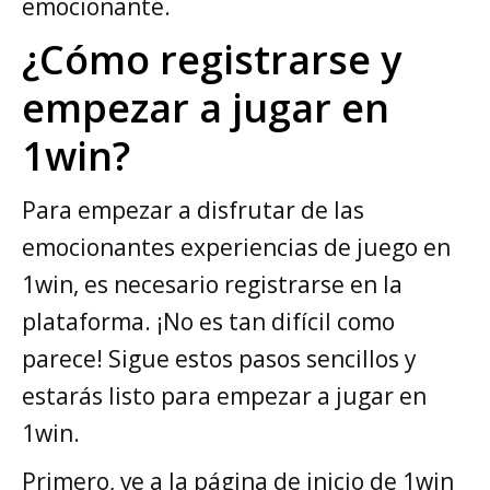
emocionante.
¿Cómo registrarse y
empezar a jugar en
1win?
Para empezar a disfrutar de las
emocionantes experiencias de juego en
1win, es necesario registrarse en la
plataforma. ¡No es tan difícil como
parece! Sigue estos pasos sencillos y
estarás listo para empezar a jugar en
1win.
Primero, ve a la página de inicio de 1win