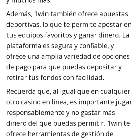
y muchos más.
Además, 1win también ofrece apuestas
deportivas, lo que te permite apostar en
tus equipos favoritos y ganar dinero. La
plataforma es segura y confiable, y
ofrece una amplia variedad de opciones
de pago para que puedas depositar y
retirar tus fondos con facilidad.
Recuerda que, al igual que en cualquier
otro casino en línea, es importante jugar
responsablemente y no gastar más
dinero del que puedas permitir. 1win te
ofrece herramientas de gestión de