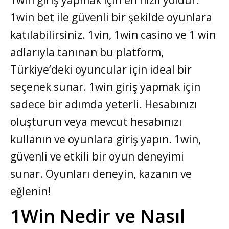
1win giriş yapmak için en hızlı yoldur.
1win bet ile güvenli bir şekilde oyunlara
katılabilirsiniz. 1vin, 1win casino ve 1 win
adlarıyla tanınan bu platform,
Türkiye’deki oyuncular için ideal bir
seçenek sunar. 1win giriş yapmak için
sadece bir adımda yeterli. Hesabınızı
oluşturun veya mevcut hesabınızı
kullanın ve oyunlara giriş yapın. 1win,
güvenli ve etkili bir oyun deneyimi
sunar. Oyunları deneyin, kazanın ve
eğlenin!
1Win Nedir ve Nasıl