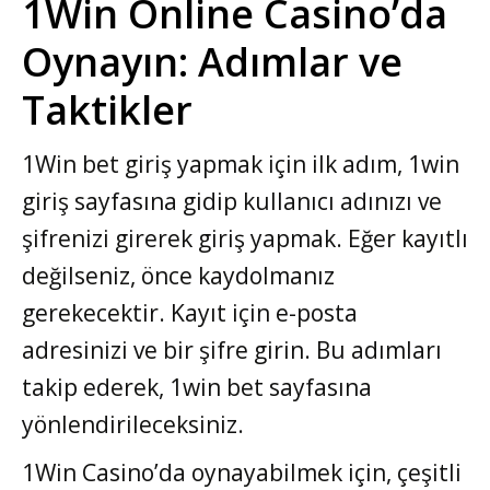
1Win Online Casino’da
Oynayın: Adımlar ve
Taktikler
1Win bet giriş yapmak için ilk adım, 1win
giriş sayfasına gidip kullanıcı adınızı ve
şifrenizi girerek giriş yapmak. Eğer kayıtlı
değilseniz, önce kaydolmanız
gerekecektir. Kayıt için e-posta
adresinizi ve bir şifre girin. Bu adımları
takip ederek, 1win bet sayfasına
yönlendirileceksiniz.
1Win Casino’da oynayabilmek için, çeşitli