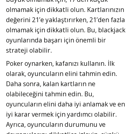
olmamak için dikkatli olun. Kartlarınızın
değerini 21’e yaklaştırırken, 21’den fazla
olmamak için dikkatli olun. Bu, blackjack
oyunlarında başarı için önemli bir
strateji olabilir.
Poker oynarken, kafanızı kullanın. İlk
olarak, oyuncuların elini tahmin edin.
Daha sonra, kalan kartların ne
olabileceğini tahmin edin. Bu,
oyuncuların elini daha iyi anlamak ve en
iyi karar vermek için yardımcı olabilir.
Ayrıca, oyuncuların durumunu ve