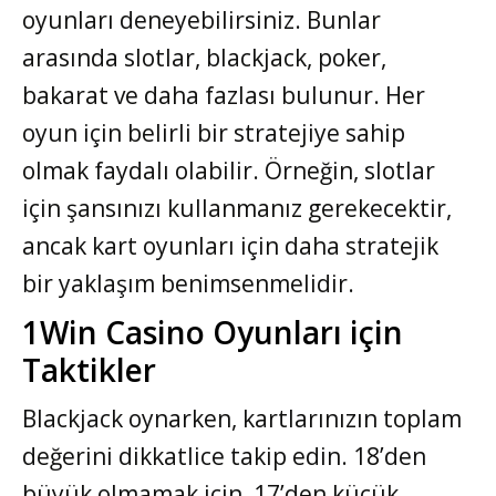
oyunları deneyebilirsiniz. Bunlar
arasında slotlar, blackjack, poker,
bakarat ve daha fazlası bulunur. Her
oyun için belirli bir stratejiye sahip
olmak faydalı olabilir. Örneğin, slotlar
için şansınızı kullanmanız gerekecektir,
ancak kart oyunları için daha stratejik
bir yaklaşım benimsenmelidir.
1Win Casino Oyunları için
Taktikler
Blackjack oynarken, kartlarınızın toplam
değerini dikkatlice takip edin. 18’den
büyük olmamak için, 17’den küçük