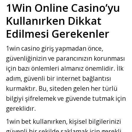
1Win Online Casino’yu
Kullanırken Dikkat
Edilmesi Gerekenler
1win casino giriş yapmadan önce,
güvenliğinizin ve parancınızın korunması
için bazı önlemleri almanız önemlidir. İlk
adım, güvenli bir internet bağlantısı
kurmaktır. Bu, siteden gelen her türlü
bilgiyi şifrelemek ve güvende tutmak için
gereklidır.
1win bet kullanırken, kişisel bilgilerinizi
güvenli bir şekilde saklamak için gerekli