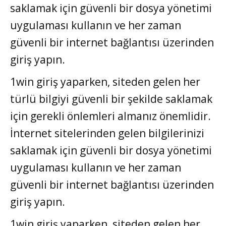
saklamak için güvenli bir dosya yönetimi
uygulaması kullanın ve her zaman
güvenli bir internet bağlantısı üzerinden
giriş yapın.
1win giriş yaparken, siteden gelen her
türlü bilgiyi güvenli bir şekilde saklamak
için gerekli önlemleri almanız önemlidir.
İnternet sitelerinden gelen bilgilerinizi
saklamak için güvenli bir dosya yönetimi
uygulaması kullanın ve her zaman
güvenli bir internet bağlantısı üzerinden
giriş yapın.
1win giriş yaparken, siteden gelen her