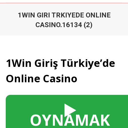
1WIN GIRI TRKIYEDE ONLINE
CASINO.16134 (2)
Du är här:
1Win Giriş Türkiye’de
Online Casino
▶️
OYNAMAK