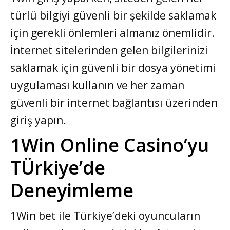
türlü bilgiyi güvenli bir şekilde saklamak
için gerekli önlemleri almanız önemlidir.
İnternet sitelerinden gelen bilgilerinizi
saklamak için güvenli bir dosya yönetimi
uygulaması kullanın ve her zaman
güvenli bir internet bağlantısı üzerinden
giriş yapın.
1Win Online Casino’yu
TÜrkiye’de
Deneyimleme
1Win bet ile Türkiye’deki oyuncuların