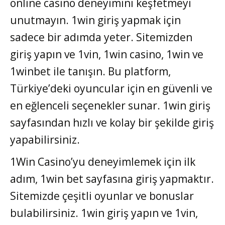
online casino deneyimini keşfetmeyi
unutmayın. 1win giriş yapmak için
sadece bir adımda yeter. Sitemizden
giriş yapın ve 1vin, 1win casino, 1win ve
1winbet ile tanışın. Bu platform,
Türkiye’deki oyuncular için en güvenli ve
en eğlenceli seçenekler sunar. 1win giriş
sayfasından hızlı ve kolay bir şekilde giriş
yapabilirsiniz.
1Win Casino’yu deneyimlemek için ilk
adım, 1win bet sayfasına giriş yapmaktır.
Sitemizde çeşitli oyunlar ve bonuslar
bulabilirsiniz. 1win giriş yapın ve 1vin,