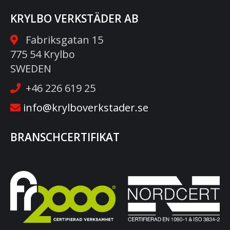
KRYLBO VERKSTÄDER AB
Fabriksgatan 15
775 54 Krylbo
SWEDEN
+46 226 619 25
info@krylboverkstader.se
BRANSCHCERTIFIKAT