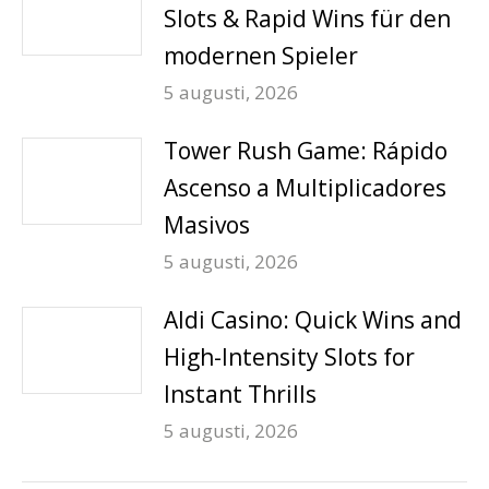
Slots & Rapid Wins für den
modernen Spieler
5 augusti, 2026
Tower Rush Game: Rápido
Ascenso a Multiplicadores
Masivos
5 augusti, 2026
Aldi Casino: Quick Wins and
High-Intensity Slots for
Instant Thrills
5 augusti, 2026