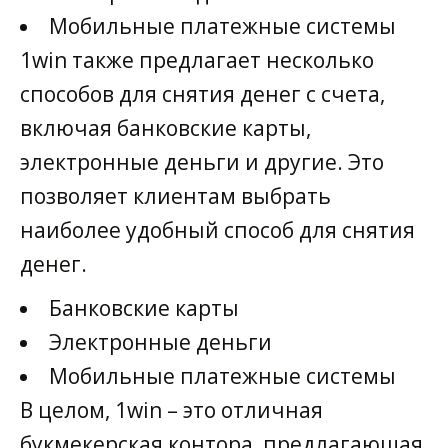
Мобильные платежные системы
1win также предлагает несколько
способов для снятия денег с счета,
включая банковские карты,
электронные деньги и другие. Это
позволяет клиентам выбрать
наиболее удобный способ для снятия
денег.
Банковские карты
Электронные деньги
Мобильные платежные системы
В целом, 1win – это отличная
букмекерская контора, предлагающая