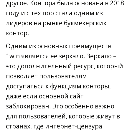
другое. Контора была основана в 2018
году и с тех пор стала одним из
лидеров на рынке букмекерских
контор.
Одним из основных преимуществ
1win является ее зеркало. Зеркало –
это дополнительный ресурс, который
позволяет пользователям
доступаться к функциям конторы,
даже если основной сайт
заблокирован. Это особенно важно
для пользователей, которые живут в
странах, где интернет-цензура