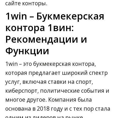
сайте конторы.
1win – Букмекерская
контора 1вин:
Рекомендации и
Функции
1win – это букмекерская контора,
которая предлагает широкий спектр
услуг, включая ставки на спорт,
киберспорт, политические события и
многое другое. Компания была
основана в 2018 году и с тех пор стала
одним из лидеров на рынке