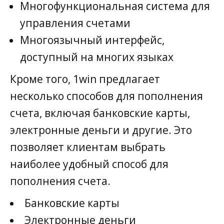
Многофункциональная система для
управления счетами
Многоязычный интерфейс,
доступный на многих языках
Кроме того, 1win предлагает
несколько способов для пополнения
счета, включая банковские карты,
электронные деньги и другие. Это
позволяет клиентам выбрать
наиболее удобный способ для
пополнения счета.
Банковские карты
Электронные деньги