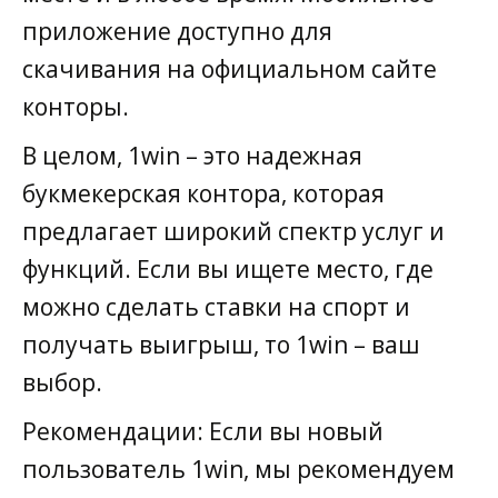
приложение доступно для
скачивания на официальном сайте
конторы.
В целом, 1win – это надежная
букмекерская контора, которая
предлагает широкий спектр услуг и
функций. Если вы ищете место, где
можно сделать ставки на спорт и
получать выигрыш, то 1win – ваш
выбор.
Рекомендации: Если вы новый
пользователь 1win, мы рекомендуем