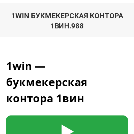
1WIN БУКМЕКЕРСКАЯ КОНТОРА
1ВИН.988
Du är här:
1win —
букмекерская
контора 1вин
▶️