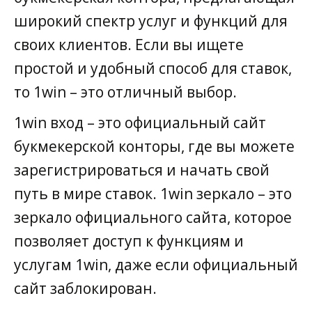
широкий спектр услуг и функций для
своих клиентов. Если вы ищете
простой и удобный способ для ставок,
то 1win – это отличный выбор.
1win вход – это официальный сайт
букмекерской конторы, где вы можете
зарегистрироваться и начать свой
путь в мире ставок. 1win зеркало – это
зеркало официального сайта, которое
позволяет доступ к функциям и
услугам 1win, даже если официальный
сайт заблокирован.