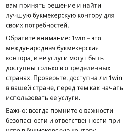
вам принять решение и найти
лучшую букмекерскую контору для
своих потребностей.
Обратите внимание: 1win – это
международная букмекерская
контора, и ее услуги могут быть
доступны только в определенных
странах. Проверьте, доступна ли 1win
в вашей стране, перед тем как начать
использовать ее услуги.
Важно: всегда помните о важности
безопасности и ответственности при
игре в букмекерскую контору.