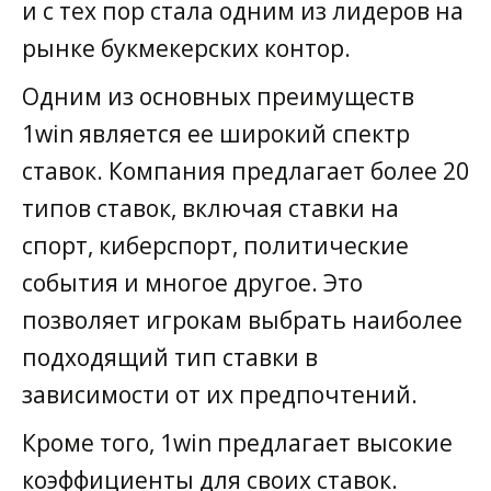
и с тех пор стала одним из лидеров на
рынке букмекерских контор.
Одним из основных преимуществ
1win является ее широкий спектр
ставок. Компания предлагает более 20
типов ставок, включая ставки на
спорт, киберспорт, политические
события и многое другое. Это
позволяет игрокам выбрать наиболее
подходящий тип ставки в
зависимости от их предпочтений.
Кроме того, 1win предлагает высокие
коэффициенты для своих ставок.