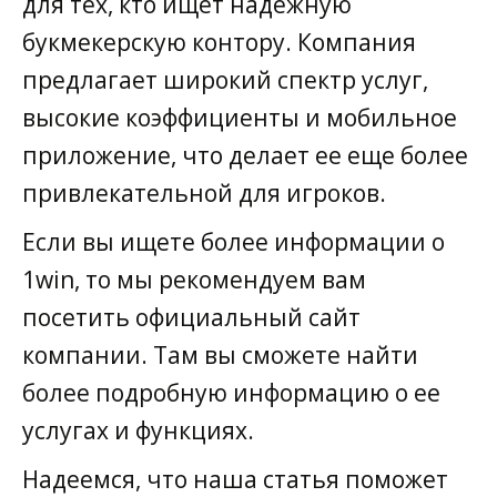
для тех, кто ищет надежную
букмекерскую контору. Компания
предлагает широкий спектр услуг,
высокие коэффициенты и мобильное
приложение, что делает ее еще более
привлекательной для игроков.
Если вы ищете более информации о
1win, то мы рекомендуем вам
посетить официальный сайт
компании. Там вы сможете найти
более подробную информацию о ее
услугах и функциях.
Надеемся, что наша статья поможет