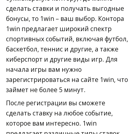
сделать ставки и получать выгодные
бонусы, то 1win – ваш выбор. Контора
1win предлагает широкий спектр
спортивных событий, включая футбол,
баскетбол, теннис и другие, а также
киберспорт и другие виды игр. Для
начала игры вам нужно
зарегистрироваться на сайте 1win, что
займет не более 5 минут.
После регистрации вы сможете
сделать ставку на любое событие,
которое вам интересно. 1win
предлагает различные типы ставок,