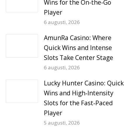
Wins for the On-the-Go
Player
6 augusti, 2026
AmunRa Casino: Where
Quick Wins and Intense
Slots Take Center Stage
6 augusti, 2026
Lucky Hunter Casino: Quick
Wins and High‑Intensity
Slots for the Fast‑Paced
Player
5 augusti, 2026