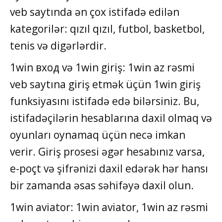
veb saytında ən çox istifadə edilən
kategorilər: qızıl qızıl, futbol, basketbol,
tenis və digərlərdir.
1win вход və 1win giriş: 1win az rəsmi
veb saytına giriş etmək üçün 1win giriş
funksiyasını istifadə edə bilərsiniz. Bu,
istifadəçilərin hesablarına daxil olmaq və
oyunları oynamaq üçün necə imkan
verir. Giriş prosesi əgər hesabınız varsa,
e-poçt və şifrənizi daxil edərək hər hansı
bir zamanda əsas səhifəyə daxil olun.
1win aviator: 1win aviator, 1win az rəsmi