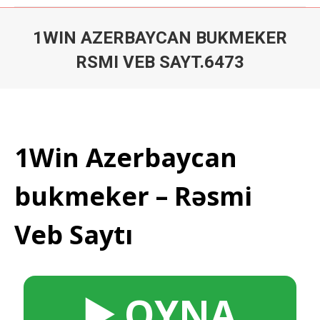
1WIN AZERBAYCAN BUKMEKER
RSMI VEB SAYT.6473
Du är här:
1Win Azerbaycan
bukmeker – Rəsmi
Veb Saytı
▶️ OYNA