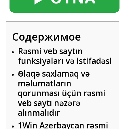
Содержимое
Rəsmi veb saytın
funksiyaları və istifadəsi
Əlaqə saxlamaq və
məlumatların
qorunması üçün rəsmi
veb saytı nəzərə
alınmalıdır
1Win Azerbaycan rəsmi