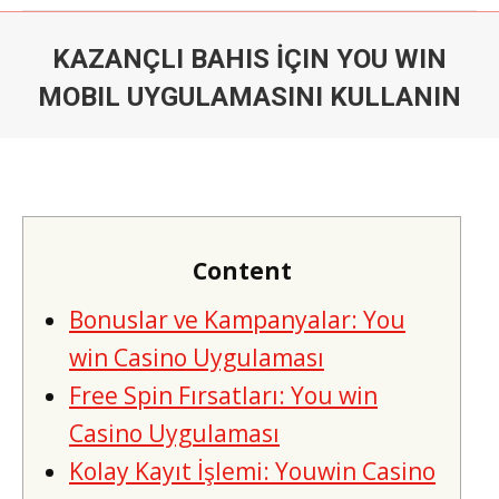
KAZANÇLI BAHIS İÇIN YOU WIN
MOBIL UYGULAMASINI KULLANIN
Du är här:
Content
Bonuslar ve Kampanyalar: You
win Casino Uygulaması
Free Spin Fırsatları: You win
Casino Uygulaması
Kolay Kayıt İşlemi: Youwin Casino