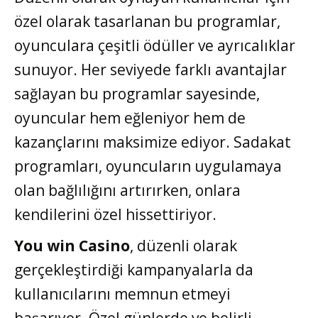
özel olarak tasarlanan bu programlar,
oyunculara çeşitli ödüller ve ayrıcalıklar
sunuyor. Her seviyede farklı avantajlar
sağlayan bu programlar sayesinde,
oyuncular hem eğleniyor hem de
kazançlarını maksimize ediyor. Sadakat
programları, oyuncuların uygulamaya
olan bağlılığını artırırken, onlara
kendilerini özel hissettiriyor.
You win Casino
, düzenli olarak
gerçekleştirdiği kampanyalarla da
kullanıcılarını memnun etmeyi