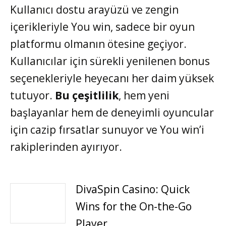
Kullanıcı dostu arayüzü ve zengin
içerikleriyle You win, sadece bir oyun
platformu olmanın ötesine geçiyor.
Kullanıcılar için sürekli yenilenen bonus
seçenekleriyle heyecanı her daim yüksek
tutuyor.
Bu çeşitlilik
, hem yeni
başlayanlar hem de deneyimli oyuncular
için cazip fırsatlar sunuyor ve You win’i
rakiplerinden ayırıyor.
DivaSpin Casino: Quick
Wins for the On-the-Go
Player