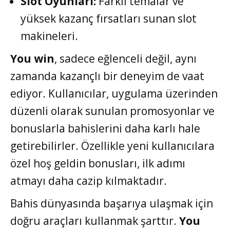
Slot Oyunları:
Farklı temalar ve
yüksek kazanç fırsatları sunan slot
makineleri.
You win
, sadece eğlenceli değil, aynı
zamanda kazançlı bir deneyim de vaat
ediyor. Kullanıcılar, uygulama üzerinden
düzenli olarak sunulan promosyonlar ve
bonuslarla bahislerini daha karlı hale
getirebilirler. Özellikle yeni kullanıcılara
özel hoş geldin bonusları, ilk adımı
atmayı daha cazip kılmaktadır.
Bahis dünyasında başarıya ulaşmak için
doğru araçları kullanmak şarttır.
You