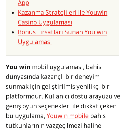
App
Kazanma Stratejileri ile Youwin
Casino Uygulaması
Bonus Fırsatları Sunan You win
Uygulaması
You win
mobil uygulaması, bahis
dünyasında kazançlı bir deneyim
sunmak için geliştirilmiş yenilikçi bir
platformdur. Kullanıcı dostu arayüzü ve
geniş oyun seçenekleri ile dikkat çeken
bu uygulama,
Youwin mobile
bahis
tutkunlarının vazgeçilmezi haline