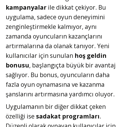
kampanyalar
ile dikkat çekiyor. Bu
uygulama, sadece oyun deneyimini
zenginleştirmekle kalmıyor, aynı
zamanda oyuncuların kazançlarını
artırmalarına da olanak tanıyor. Yeni
kullanıcılar için sunulan
hoş geldin
bonusu
, başlangıçta büyük bir avantaj
sağlıyor. Bu bonus, oyuncuların daha
fazla oyun oynamasına ve kazanma
şanslarını artırmasına yardımcı oluyor.
Uygulamanın bir diğer dikkat çeken
özelliği ise
sadakat programları
.
Düzenli olarak oynayan kullanıcılar için