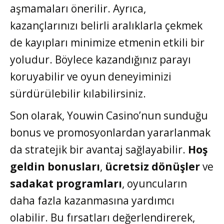
aşmamaları önerilir. Ayrıca,
kazançlarınızı belirli aralıklarla çekmek
de kayıpları minimize etmenin etkili bir
yoludur. Böylece kazandığınız parayı
koruyabilir ve oyun deneyiminizi
sürdürülebilir kılabilirsiniz.
Son olarak, Youwin Casino’nun sunduğu
bonus ve promosyonlardan yararlanmak
da stratejik bir avantaj sağlayabilir.
Hoş
geldin bonusları
,
ücretsiz dönüşler
ve
sadakat programları
, oyuncuların
daha fazla kazanmasına yardımcı
olabilir. Bu fırsatları değerlendirerek,