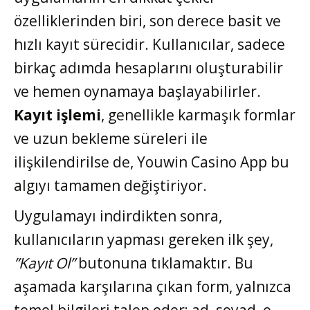
özelliklerinden biri, son derece basit ve
hızlı kayıt sürecidir. Kullanıcılar, sadece
birkaç adımda hesaplarını oluşturabilir
ve hemen oynamaya başlayabilirler.
Kayıt işlemi
, genellikle karmaşık formlar
ve uzun bekleme süreleri ile
ilişkilendirilse de, Youwin Casino App bu
algıyı tamamen değiştiriyor.
Uygulamayı indirdikten sonra,
kullanıcıların yapması gereken ilk şey,
”Kayıt Ol”
butonuna tıklamaktır. Bu
aşamada karşılarına çıkan form, yalnızca