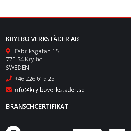
KRYLBO VERKSTÄDER AB
Fabriksgatan 15
775 54 Krylbo
SWEDEN
+46 226 619 25
info@krylboverkstader.se
BRANSCHCERTIFIKAT