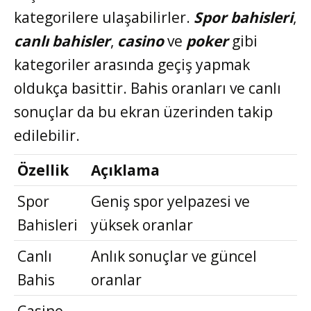
kategorilere ulaşabilirler.
Spor bahisleri
,
canlı bahisler
,
casino
ve
poker
gibi
kategoriler arasında geçiş yapmak
oldukça basittir. Bahis oranları ve canlı
sonuçlar da bu ekran üzerinden takip
edilebilir.
Özellik
Açıklama
Spor
Geniş spor yelpazesi ve
Bahisleri
yüksek oranlar
Canlı
Anlık sonuçlar ve güncel
Bahis
oranlar