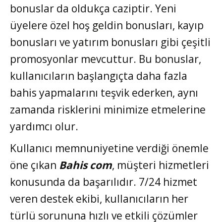
bonuslar da oldukça caziptir. Yeni
üyelere özel hoş geldin bonusları, kayıp
bonusları ve yatırım bonusları gibi çeşitli
promosyonlar mevcuttur. Bu bonuslar,
kullanıcıların başlangıçta daha fazla
bahis yapmalarını teşvik ederken, aynı
zamanda risklerini minimize etmelerine
yardımcı olur.
Kullanıcı memnuniyetine verdiği önemle
öne çıkan
Bahis com
, müşteri hizmetleri
konusunda da başarılıdır. 7/24 hizmet
veren destek ekibi, kullanıcıların her
türlü sorununa hızlı ve etkili çözümler