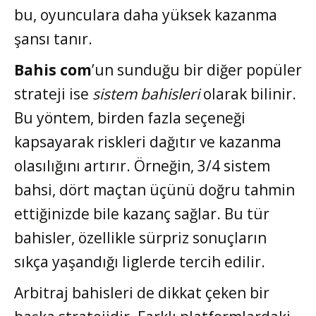
bu, oyunculara daha yüksek kazanma
şansı tanır.
Bahis com
’un sunduğu bir diğer popüler
strateji ise
sistem bahisleri
olarak bilinir.
Bu yöntem, birden fazla seçeneği
kapsayarak riskleri dağıtır ve kazanma
olasılığını artırır. Örneğin, 3/4 sistem
bahsi, dört maçtan üçünü doğru tahmin
ettiğinizde bile kazanç sağlar. Bu tür
bahisler, özellikle sürpriz sonuçların
sıkça yaşandığı liglerde tercih edilir.
Arbitraj bahisleri de dikkat çeken bir