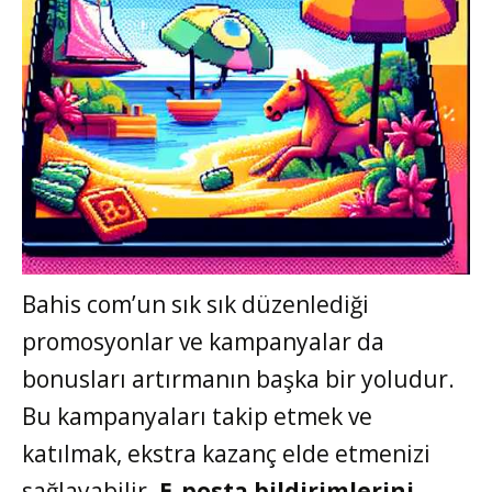
Bahis com’un sık sık düzenlediği
promosyonlar ve kampanyalar da
bonusları artırmanın başka bir yoludur.
Bu kampanyaları takip etmek ve
katılmak, ekstra kazanç elde etmenizi
sağlayabilir.
E-posta bildirimlerini