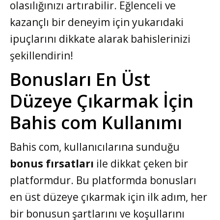
olasılığınızı artırabilir. Eğlenceli ve
kazançlı bir deneyim için yukarıdaki
ipuçlarını dikkate alarak bahislerinizi
şekillendirin!
Bonusları En Üst
Düzeye Çıkarmak İçin
Bahis com Kullanımı
Bahis com, kullanıcılarına sunduğu
bonus fırsatları
ile dikkat çeken bir
platformdur. Bu platformda bonusları
en üst düzeye çıkarmak için ilk adım, her
bir bonusun şartlarını ve koşullarını