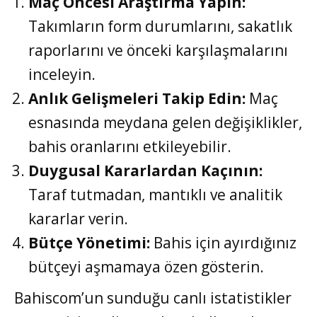
Maç Öncesi Araştırma Yapın:
Takımların form durumlarını, sakatlık
raporlarını ve önceki karşılaşmalarını
inceleyin.
Anlık Gelişmeleri Takip Edin:
Maç
esnasında meydana gelen değişiklikler,
bahis oranlarını etkileyebilir.
Duygusal Kararlardan Kaçının:
Taraf tutmadan, mantıklı ve analitik
kararlar verin.
Bütçe Yönetimi:
Bahis için ayırdığınız
bütçeyi aşmamaya özen gösterin.
Bahiscom’un sunduğu canlı istatistikler