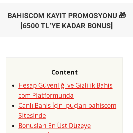
BAHISCOM KAYIT PROMOSYONU 🎁
[6500 TL’YE KADAR BONUS]
Du är här:
Content
Hesap Güvenliği ve Gizlilik Bahis
com Platformunda
Canlı Bahis İçin İpuçları bahiscom
Sitesinde
Bonusları En Üst Düzeye