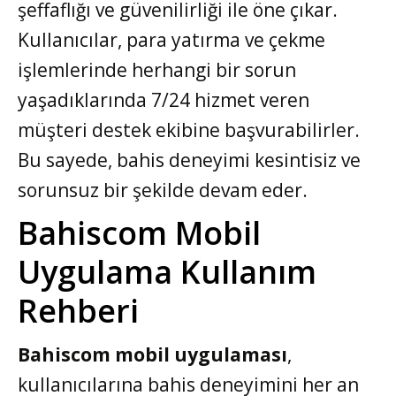
şeffaflığı ve güvenilirliği ile öne çıkar.
Kullanıcılar, para yatırma ve çekme
işlemlerinde herhangi bir sorun
yaşadıklarında 7/24 hizmet veren
müşteri destek ekibine başvurabilirler.
Bu sayede, bahis deneyimi kesintisiz ve
sorunsuz bir şekilde devam eder.
Bahiscom Mobil
Uygulama Kullanım
Rehberi
Bahiscom mobil uygulaması
,
kullanıcılarına bahis deneyimini her an