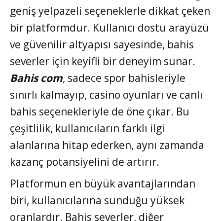
geniş yelpazeli seçeneklerle dikkat çeken
bir platformdur. Kullanıcı dostu arayüzü
ve güvenilir altyapısı sayesinde, bahis
severler için keyifli bir deneyim sunar.
Bahis com
, sadece spor bahisleriyle
sınırlı kalmayıp, casino oyunları ve canlı
bahis seçenekleriyle de öne çıkar. Bu
çeşitlilik, kullanıcıların farklı ilgi
alanlarına hitap ederken, aynı zamanda
kazanç potansiyelini de artırır.
Platformun en büyük avantajlarından
biri, kullanıcılarına sunduğu yüksek
oranlardır. Bahis severler, diğer