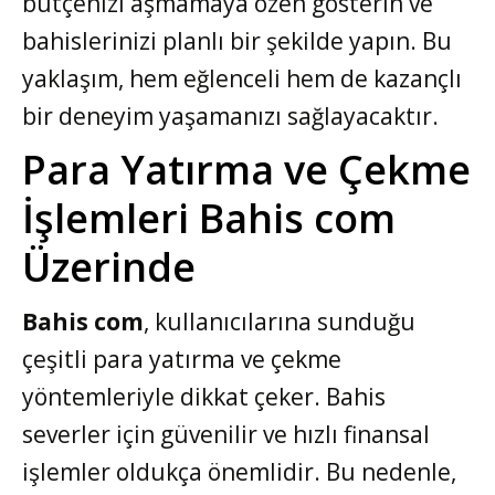
bütçenizi aşmamaya özen gösterin ve
bahislerinizi planlı bir şekilde yapın. Bu
yaklaşım, hem eğlenceli hem de kazançlı
bir deneyim yaşamanızı sağlayacaktır.
Para Yatırma ve Çekme
İşlemleri Bahis com
Üzerinde
Bahis com
, kullanıcılarına sunduğu
çeşitli para yatırma ve çekme
yöntemleriyle dikkat çeker. Bahis
severler için güvenilir ve hızlı finansal
işlemler oldukça önemlidir. Bu nedenle,