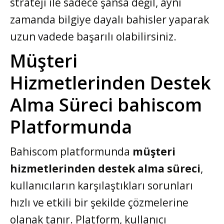
strateji ile sadece şansa değil, aynı
zamanda bilgiye dayalı bahisler yaparak
uzun vadede başarılı olabilirsiniz.
Müşteri
Hizmetlerinden Destek
Alma Süreci bahiscom
Platformunda
Bahiscom platformunda
müşteri
hizmetlerinden destek alma süreci
,
kullanıcıların karşılaştıkları sorunları
hızlı ve etkili bir şekilde çözmelerine
olanak tanır. Platform, kullanıcı